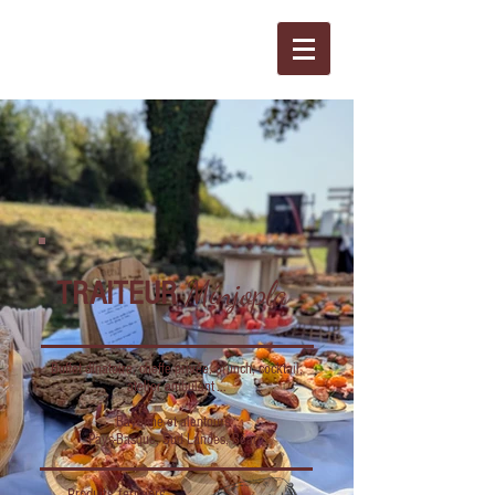
Mínjopla
TRAITEUR
Buffet dinatoire, cheffe privée, brunch, cocktail,
atelier ambulant ...
Bayonne et alentours :
Pays-Basque, Sud Landes, Béarn
Produits fermiers