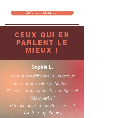
On fait connaissance ?
CEUX QUI EN
PARLENT LE
MIEUX !
Sophie L.
Nous avons fait appel à Celia pour
notre mariage, et quel bonheur !
Elle a été professionnelle, appliquée et
très investie !
Contact facile, créativité assurée et
résultat magnifique !!