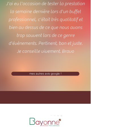
J'ai eu l'occasion de tester la prestation
la semaine dernière lors d'un buffet
professionnel, c'était très qualitatif et
bien au dessus de ce que nous avons
trop souvent lors de ce genre
d'évènements. Pertinent, bon et juste.
Je conseille vivement. Bravo
mes autres avis google !